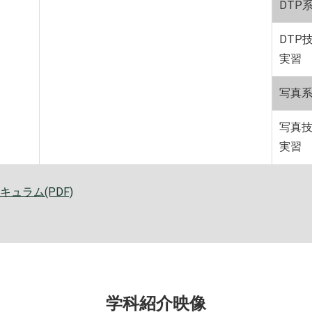
DTP
DTP
実習
写真
写真
実習
ュラム(PDF)
学科紹介映像