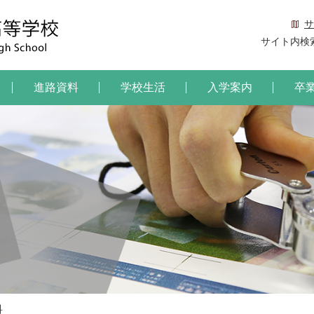
サ
サイト内検
進路資料
学校生活
入学案内
卒
科