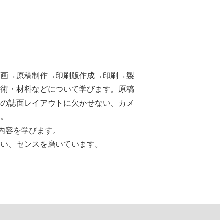
企画→原稿制作→印刷版作成→印刷→製
技術・材料などについて学びます。原稿
らの誌面レイアウトに欠かせない、カメ
す。
な内容を学びます。
合い、センスを磨いています。