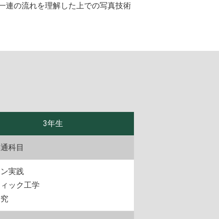
一連の流れを理解した上での写真技術
3年生
共通科目
イン実践
フィック工学
研究