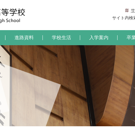
サ
サイト内検
進路資料
学校生活
入学案内
卒