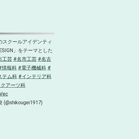
のスクールアイデンティ
DESIGN」をテーマとした
市工芸
#名市工芸
#名古
#情報科
#電子機械科
#
ステム科
#インテリア科
ックアーツ科
PVec
hikougei1917)