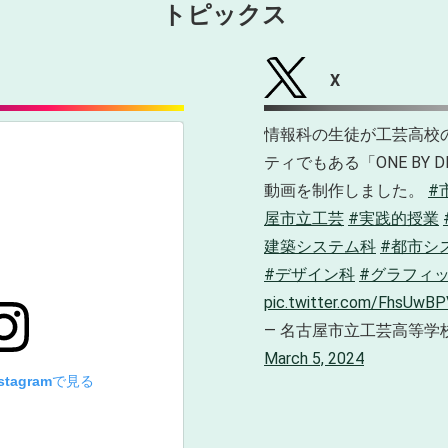
トピックス
X
情報科の生徒が工芸高校
ティでもある「ONE BY 
動画を制作しました。
#
屋市立工芸
#実践的授業
建築システム科
#都市シ
#デザイン科
#グラフィ
pic.twitter.com/FhsUwB
— 名古屋市立工芸高等学校 (@s
March 5, 2024
tagramで見る