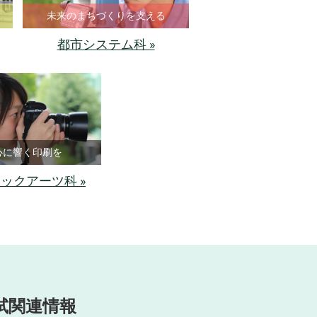
未来のまちづくりを支える
都市システム科 »
心に響く印刷を
ックアーツ科 »
試関連情報