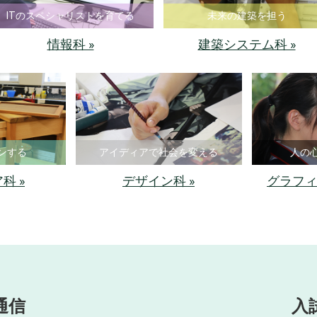
ITのスペシャリストを育てる
未来の建築を担う
情報科 »
建築システム科 »
ンする
アイディアで社会を変える
人の
科 »
デザイン科 »
グラフィ
通信
入