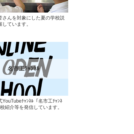
皆さんを対象にした夏の学校説
催しています。
名市工ﾁｬﾝﾈﾙ
ouTubeﾁｬﾝﾈﾙ「名市工ﾁｬﾝﾈ
学校紹介等を発信しています。